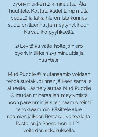
pyörivin liikkein 2-3 minuuttia. Älä
huuhtele. Kostuta kädet lämpimällä
vedellä ja jatka hieromista kunnes
suola on liuennut ja imeytynyt ihoon.
Kuivaa iho pyyhkeellä.
2) Levitä kuivalle iholle ja hiero
pyörivin liikkein 2-3 minuuttia ja
huuhtele.
Mud Puddle ® mutanaamio voidaan
tehdä suolakuorinnan jälkeen samalle
alueelle. Käsittely auttaa Mud Puddle
® mudan mineraalien imeytymistä
ihoon paremmin ja siten naamio toimii
tehokkaammin. Käsittele alue
naamion jälkeen Restore- voiteella tai
Restoren ja Phenomen-all ™ -
voiteiden sekoituksella.