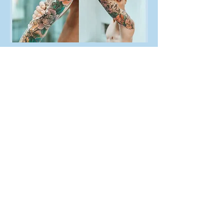
Salt Smoothie™ -
auttaa kirkastamaan
tatuointiasi