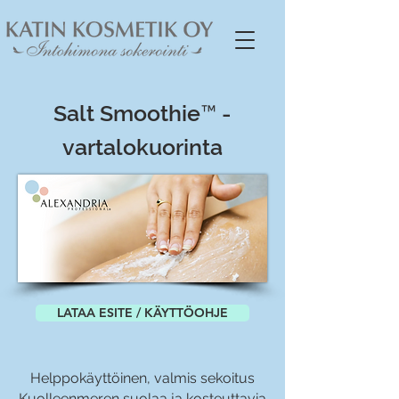
Salt Smoothie™ -
vartalokuorinta
LATAA ESITE / KÄYTTÖOHJE
Helppokäyttöinen, valmis sekoitus
Kuolleenmeren suolaa ja kosteuttavia