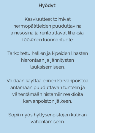
Hyödyt:
Kasviuutteet toimivat
hermopäätteiden puuduttavina
aine
sosina ja rentouttavat lihaksia.
100%:nen luonnontuote.
Tarkoitettu hellien ja kipeiden lihasten
hierontaan ja jännitysten
laukaisemiseen.
Voidaan käyttää ennen karvanpoistoa
antamaan puuduttavan tunteen ja
vähentämään histamiinireaktioita
karvanpoiston jälkeen.
Sopii myös hyttysenpistojen kutinan
vähentämiseen.