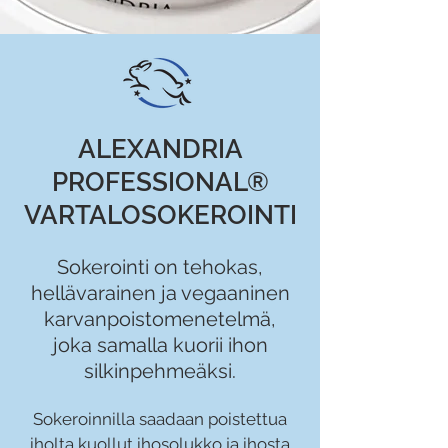
ALEXANDRIA
PROFESSIONAL®
VARTALOSOKEROINTI
Sokerointi on tehokas,
hellävarainen ja vegaan
inen
karvanpoistomenetelmä,
joka samall
a k
uorii ihon
silki
npehmeäksi.
Sokeroinnilla saadaan poistettua
iholta kuollut ihosolukko ja ihosta