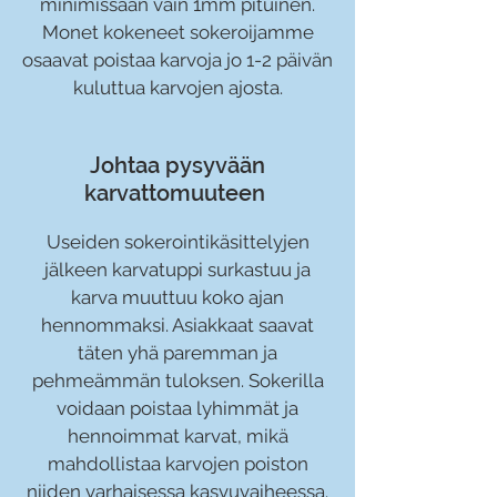
minimissään vain 1mm pituinen.
Monet kokeneet sokeroijamme
osaavat poistaa karvoja jo 1-2 päivän
kuluttua karvojen ajosta.
Johtaa pysyvään
karvattomuu
t
een
Useiden sokerointikäsittelyjen
jälkeen karvatuppi surkastuu ja
karva muuttuu koko ajan
hennommaksi. Asiakkaat saavat
täten yhä paremman ja
pehmeämmän tuloksen. Sokerilla
voidaan poistaa lyhimmät ja
hennoimmat karvat, mikä
mahdollistaa karvojen poiston
niiden varhaisessa kasvuvaiheessa.