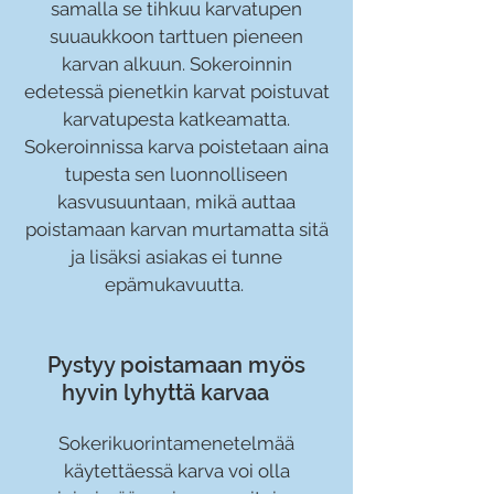
samalla se tihkuu karvatupen
suuaukkoon tarttuen pieneen
karvan alkuun. Sokeroinnin
edetessä pienetkin karvat poistuvat
karvatupesta katkeamatta.
Sokeroinnissa karva poistetaan aina
tupesta sen luonnolliseen
kasvusuuntaan, mikä auttaa
poistamaan karvan murtamatta sitä
ja lisäksi asiakas ei tunne
epämukavuutta.
Pystyy poistamaan myös
hyvin lyhyttä karvaa
Sokerikuorintamenetelmää
käytettäessä karva voi olla