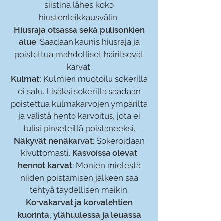
siistinä lähes koko
hiustenleikkausvälin.
Hiusraja otsassa sekä pulisonkien
alue:
Saadaan kaunis hiusraja ja
poistettua mahdolliset häiritsevät
karvat.
Kulmat:
Kulmien muotoilu sokerilla
ei satu. Lisäksi sokerilla saadaan
poistettua kulmakarvojen ympäriltä
ja välistä hento karvoitus, jota ei
tulisi pinseteillä poistaneeksi.
Näkyvät nenäkarvat
: Sokeroidaan
kivuttomasti.
Kasvoissa olevat
hennot karvat:
Monien mielestä
niiden poistamisen jälkeen saa
tehtyä täydellisen meikin.
Korvakarvat ja korvalehtien
kuorinta, ylähuulessa ja leuassa