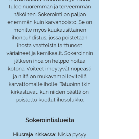
tulee nuoremman ja terveemmän
näköinen. Sokerointi on paljon
enemmän kuin karvanpoisto. Se on
monille myös kuukausittainen
ihonpuhdistus, jossa poistetaan
ihosta vaatteista tarttuneet
väriaineet ja kemikaalit. Sokeroinnin
jälkeen ihoa on helppo hoitaa
kotona. Voiteet imeytyvät nopeasti
ja niitä on mukavampi levitellä
karvattomalle iholle. Tatuoinnitkin
kirkastuvat, kun niiden päältä on
poistettu kuollut ihosolukko.
Sok
erointialueita
Hiusraja niskassa:
Niska pysyy