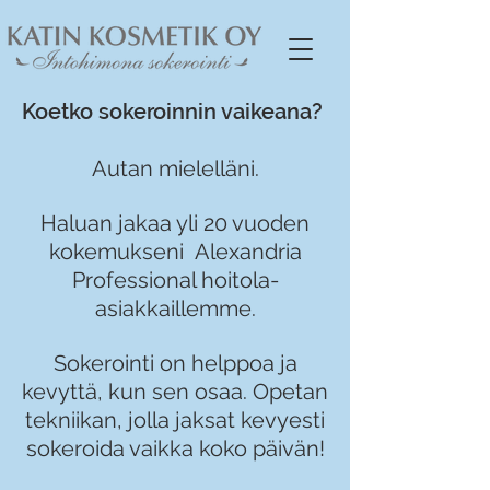
Koetko sokeroinnin vaikeana?
Autan mielelläni.
Haluan jakaa yli 20 vu
oden
kokemukseni Alexandria
Professional hoitola-
asiakkaillemme.
Sokerointi on helppoa ja
kevyttä, kun sen osaa. Opetan
tekniikan, jolla jaksat kevyesti
sokeroida vaikka koko päivän!