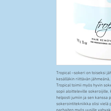
Tropical –sokeri on toiseksi 
kesälläkin riittävän jähmeänä, 
Tropical toimii myös hyvin soker
sopii aloitteleville sokeroijill
helposti jumiin ja sen kanssa 
sokerointitekniikka olisi vielä p
parhaiten myös uusille vahvakar