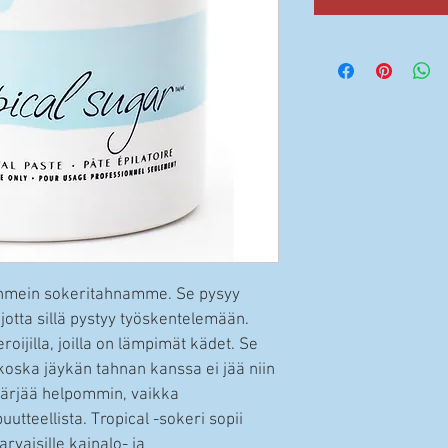
jähmein sokeritahnamme. Se pysyy 
jotta sillä pystyy työskentelemään. 
oijilla, joilla on lämpimät kädet. Se 
e, koska jäykän tahnan kanssa ei jää niin 
pärjää helpommin, vaikka 
uutteellista. Tropical -sokeri sopii 
vaisille kainalo- ja 